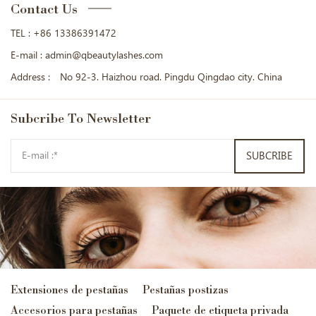
Contact Us
TEL :
+86 13386391472
E-mail :
admin@qbeautylashes.com
Address :
No 92-3. Haizhou road. Pingdu Qingdao city. China
Subcribe
To Newsletter
SUBCRIBE
Extensiones de pestañas
Pestañas postizas
Accesorios para pestañas
Paquete de etiqueta privada