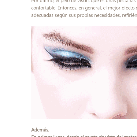
Por último, el pelo de visón, que es unas pestaña
confortable. Entonces, en general, el mejor efecto
adecuadas según sus propias necesidades, refirién
Además,