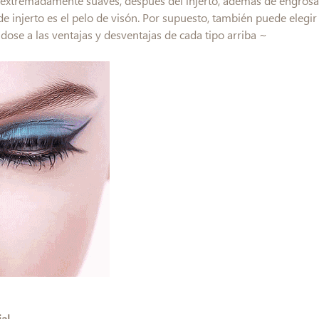
s extremadamente suaves, después del injerto, además de engrosa
 de injerto es el pelo de visón. Por supuesto, también puede eleg
dose a las ventajas y desventajas de cada tipo arriba ~