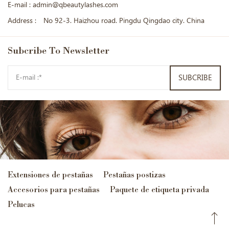
E-mail :
admin@qbeautylashes.com
Address :
No 92-3. Haizhou road. Pingdu Qingdao city. China
Subcribe
To Newsletter
SUBCRIBE
Extensiones de pestañas
Pestañas postizas
Accesorios para pestañas
Paquete de etiqueta privada
Pelucas