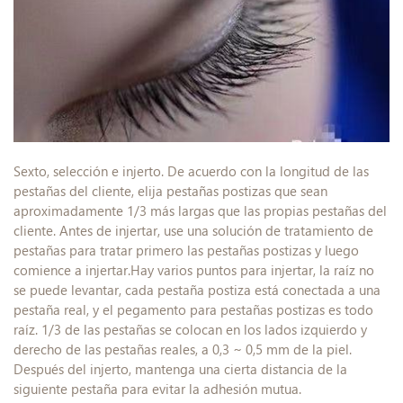
Sexto, selección e injerto. De acuerdo con la longitud de las
pestañas del cliente, elija pestañas postizas que sean
aproximadamente 1/3 más largas que las propias pestañas del
cliente. Antes de injertar, use una solución de tratamiento de
pestañas para tratar primero las pestañas postizas y luego
comience a injertar.Hay varios puntos para injertar, la raíz no
se puede levantar, cada pestaña postiza está conectada a una
pestaña real, y el pegamento para pestañas postizas es todo
raíz. 1/3 de las pestañas se colocan en los lados izquierdo y
derecho de las pestañas reales, a 0,3 ~ 0,5 mm de la piel.
Después del injerto, mantenga una cierta distancia de la
siguiente pestaña para evitar la adhesión mutua.