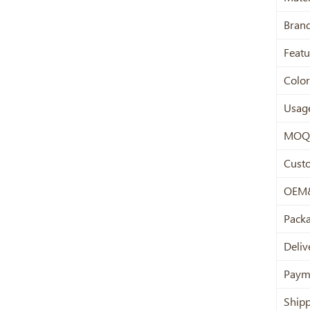
Bran
Featu
Color
Usag
MOQ
Cust
OEM
Pack
Deliv
Paym
Ship