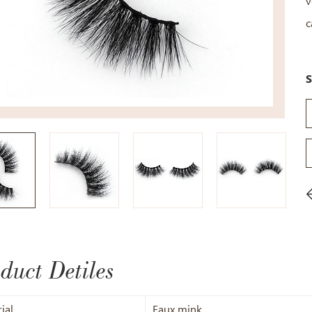
v
c
S
duct Detiles
ial
Faux mink