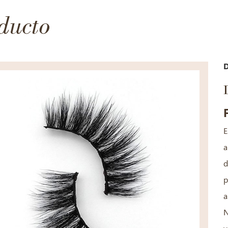
ducto
E
a
d
p
a
N