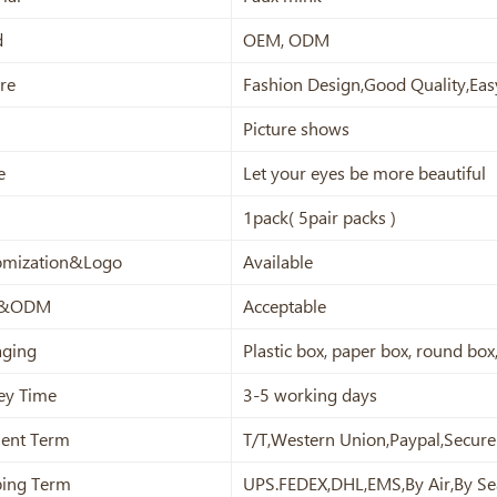
d
OEM, ODM
re
Fashion Design,Good Quality,Eas
Picture shows
e
Let your eyes be more beautiful
1pack( 5pair packs )
omization&Logo
Available
&ODM
Acceptable
aging
Plastic box, paper box, round bo
ey Time
3-5 working days
ent Term
T/T,Western Union,Paypal,Secur
ping Term
UPS.FEDEX,DHL,EMS,By Air,By Se