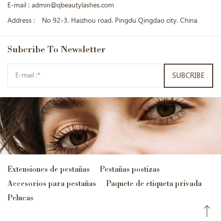
E-mail :
admin@qbeautylashes.com
Address :
No 92-3. Haizhou road. Pingdu Qingdao city. China
Subcribe
To Newsletter
SUBCRIBE
Extensiones de pestañas
Pestañas postizas
Accesorios para pestañas
Paquete de etiqueta privada
Pelucas