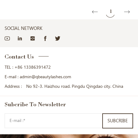
1
SOCIAL NETWORK
Contact Us
TEL :
+86 13386391472
E-mail :
admin@qbeautylashes.com
Address :
No 92-3. Haizhou road. Pingdu Qingdao city. China
Subcribe
To Newsletter
SUBCRIBE