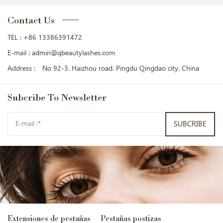
Contact Us
TEL :
+86 13386391472
E-mail :
admin@qbeautylashes.com
Address :
No 92-3. Haizhou road. Pingdu Qingdao city. China
Subcribe
To Newsletter
SUBCRIBE
Extensiones de pestañas
Pestañas postizas