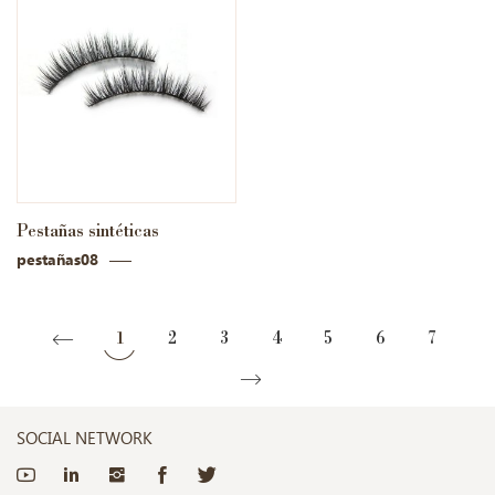
Pestañas sintéticas
pestañas08
1
2
3
4
5
6
7
SOCIAL NETWORK