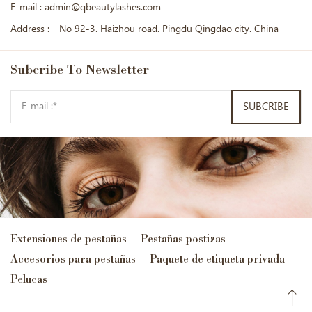
E-mail :
admin@qbeautylashes.com
Address :
No 92-3. Haizhou road. Pingdu Qingdao city. China
Subcribe
To Newsletter
SUBCRIBE
Extensiones de pestañas
Pestañas postizas
Accesorios para pestañas
Paquete de etiqueta privada
Pelucas