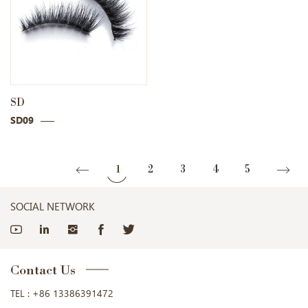
SD
SD09
1
2
3
4
5
SOCIAL NETWORK
Contact Us
TEL :
+86 13386391472