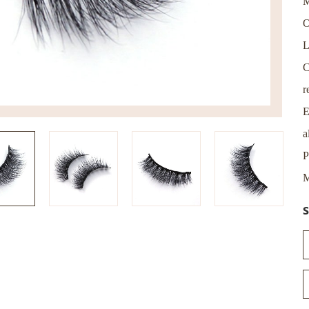
M
O
L
C
r
E
a
P
M
S