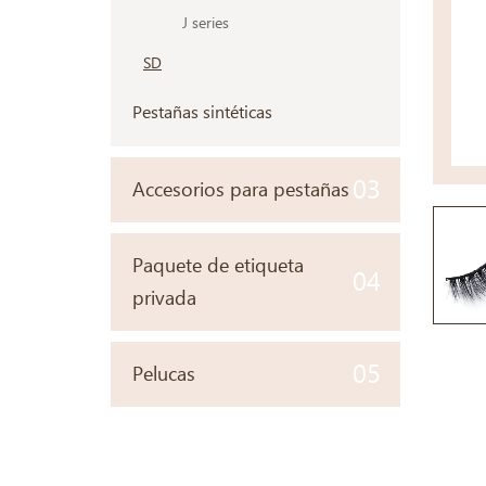
J series
SD
Pestañas sintéticas
03
Accesorios para pestañas
Paquete de etiqueta
04
privada
05
Pelucas