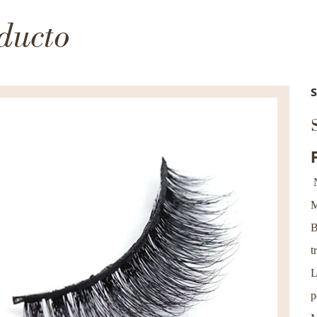
ducto
M
B
t
L
p