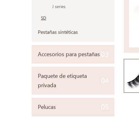
J series
SD
Pestañas sintéticas
03
Accesorios para pestañas
Paquete de etiqueta
04
privada
05
Pelucas