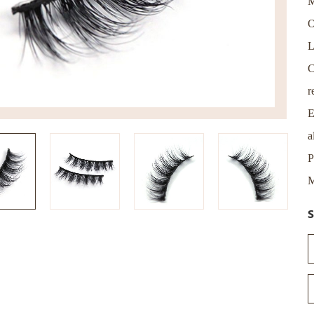
M
O
L
C
r
E
a
P
M
S