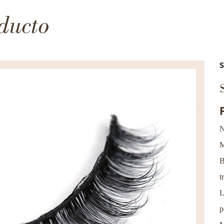
ducto
N
M
B
t
L
p