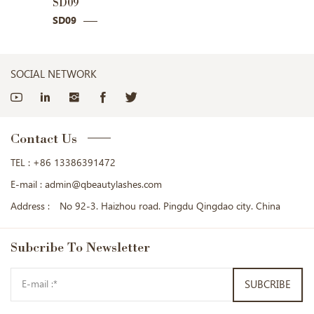
SD20
SD
SD20
SD
SOCIAL NETWORK
Contact Us
TEL :
+86 13386391472
E-mail :
admin@qbeautylashes.com
Address :
No 92-3. Haizhou road. Pingdu Qingdao city. China
Subcribe
To Newsletter
SUBCRIBE