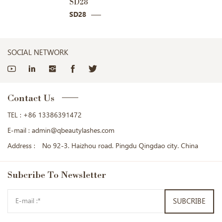
SD28
SD30
SD28
SD30
SOCIAL NETWORK
Contact Us
TEL :
+86 13386391472
E-mail :
admin@qbeautylashes.com
Address :
No 92-3. Haizhou road. Pingdu Qingdao city. China
Subcribe
To Newsletter
SUBCRIBE