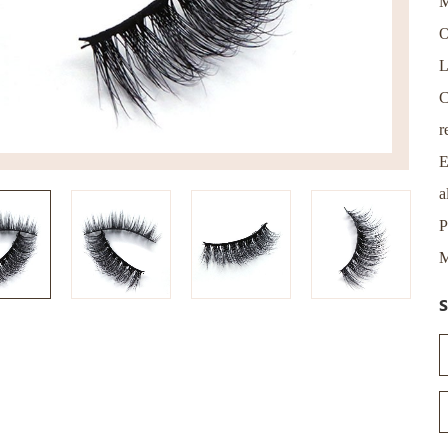
M
O
L
C
r
E
a
P
M
S