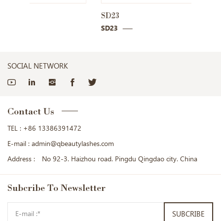
SD23
SD26
SD23
SD26
SOCIAL NETWORK
Contact Us
TEL :
+86 13386391472
E-mail :
admin@qbeautylashes.com
Address :
No 92-3. Haizhou road. Pingdu Qingdao city. China
Subcribe
To Newsletter
SUBCRIBE