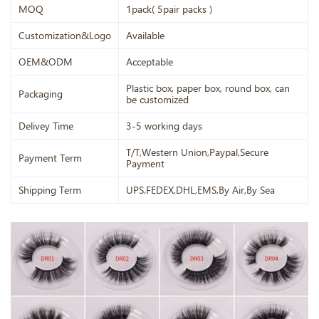
MOQ
1pack( 5pair packs )
Customization&Logo
Available
OEM&ODM
Acceptable
Plastic box, paper box, round box, can
Packaging
be customized
Delivey Time
3-5 working days
T/T,Western Union,Paypal,Secure
Payment Term
Payment
Shipping Term
UPS.FEDEX,DHL,EMS,By Air,By Sea