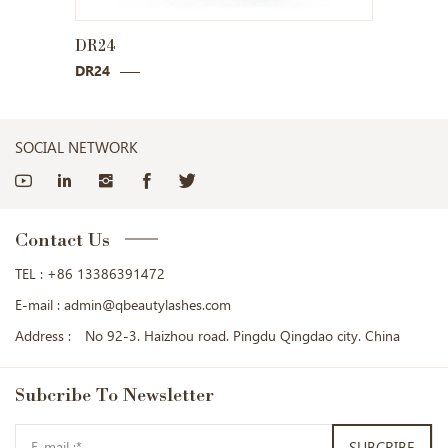
DR24
DR26
DR24
DR26
SOCIAL NETWORK
Contact Us
TEL :
+86 13386391472
E-mail :
admin@qbeautylashes.com
Address :
No 92-3. Haizhou road. Pingdu Qingdao city. China
Subcribe
To Newsletter