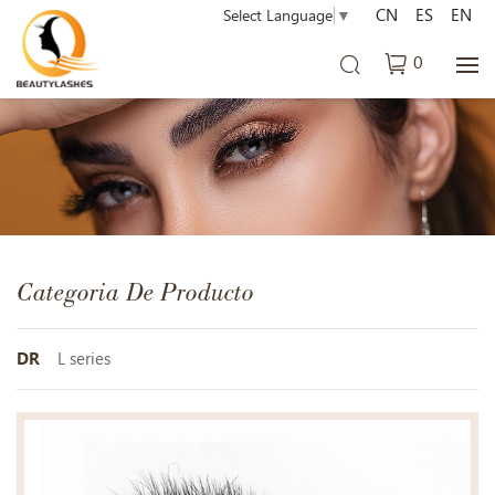
CN
ES
EN
Select Language
▼
0
Categoria De Producto
DR
L series