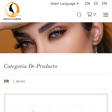
CN
ES
EN
Select Language
▼
0
Categoria De Producto
DR
L series