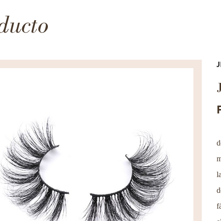
ducto
d
m
l
d
f