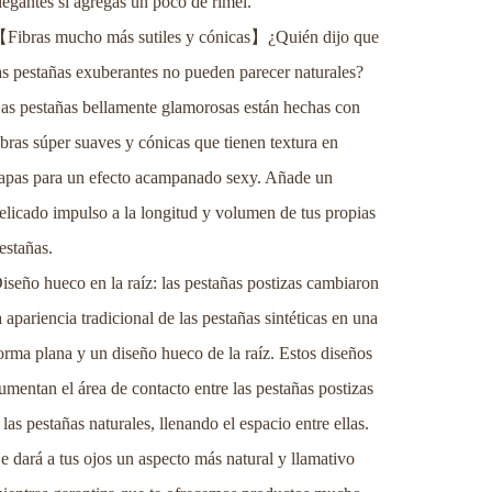
legantes si agregas un poco de rímel.
【
】
Fibras mucho más sutiles y cónicas
¿Quién dijo que
as pestañas exuberantes no pueden parecer naturales?
as pestañas bellamente glamorosas están hechas con
ibras súper suaves y cónicas que tienen textura en
apas para un efecto acampanado sexy. Añade un
elicado impulso a la longitud y volumen de tus propias
estañas.
iseño hueco en la raíz: las pestañas postizas cambiaron
a apariencia tradicional de las pestañas sintéticas en una
orma plana y un diseño hueco de la raíz. Estos diseños
umentan el área de contacto entre las pestañas postizas
 las pestañas naturales, llenando el espacio entre ellas.
e dará a tus ojos un aspecto más natural y llamativo