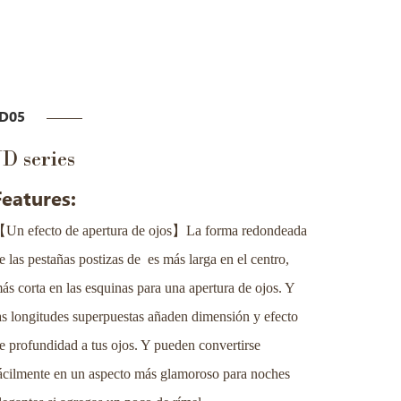
JD05
JD series
Features:
【
】
Un efecto de apertura de ojos
La forma redondeada
e las pestañas postizas de es más larga en el centro,
ás corta en las esquinas para una apertura de ojos. Y
as longitudes superpuestas añaden dimensión y efecto
e profundidad a tus ojos. Y pueden convertirse
ácilmente en un aspecto más glamoroso para noches