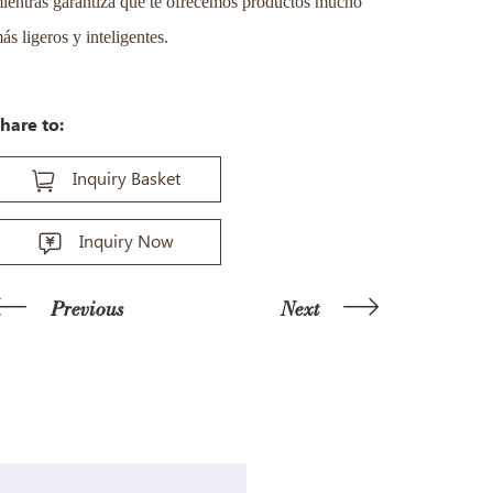
ientras garantiza que te ofrecemos productos mucho
ás ligeros y inteligentes.
hare to:
Inquiry Basket
Inquiry Now
Previous
Next