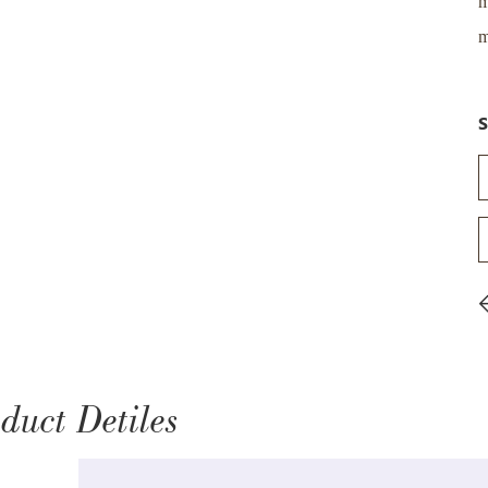
m
m
S
duct Detiles