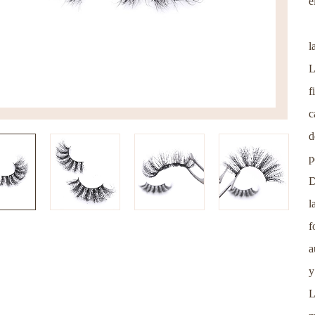
e
l
L
f
c
d
p
D
l
f
a
y
L