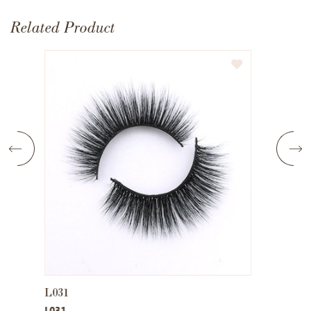
Related Product
L032
L033
L032
L033