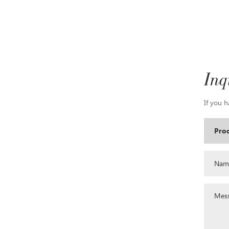
Inq
If you h