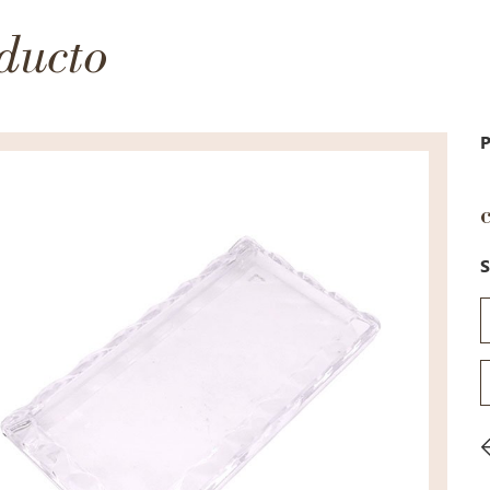
ducto
P
S