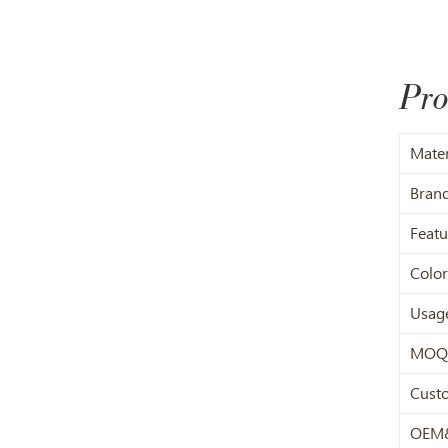
Pro
Mater
Bran
Featu
Color
Usag
MOQ
Cust
OEM