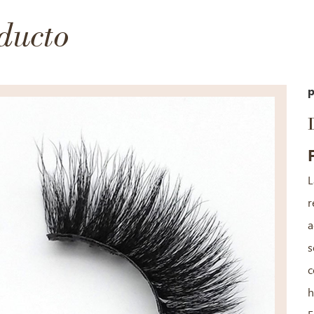
ducto
p
L
r
a
s
c
h