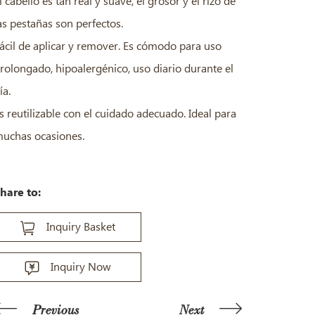
l cabello es tan real y suave, el grosor y el rizo de
as pestañas son perfectos.
ácil de aplicar y remover. Es cómodo para uso
rolongado, hipoalergénico, uso diario durante el
ía.
s reutilizable con el cuidado adecuado. Ideal para
uchas ocasiones.
hare to:
Inquiry Basket
Inquiry Now
Previous
Next