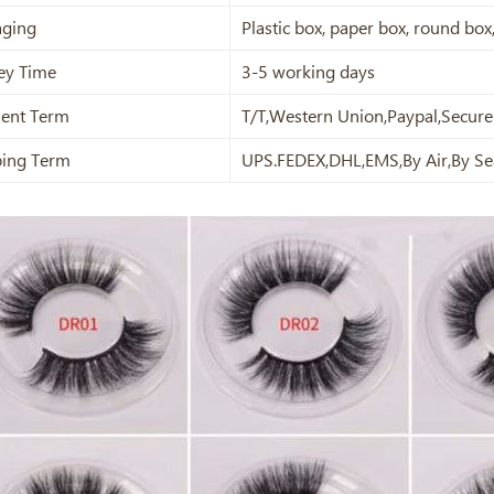
aging
Plastic box, paper box, round bo
ey Time
3-5 working days
ent Term
T/T,Western Union,Paypal,Secur
ping Term
UPS.FEDEX,DHL,EMS,By Air,By Se