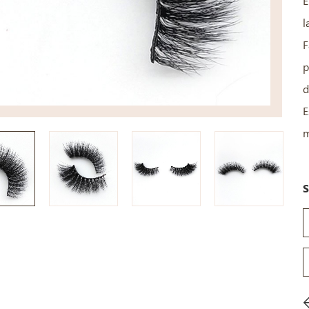
E
l
F
p
d
E
m
S