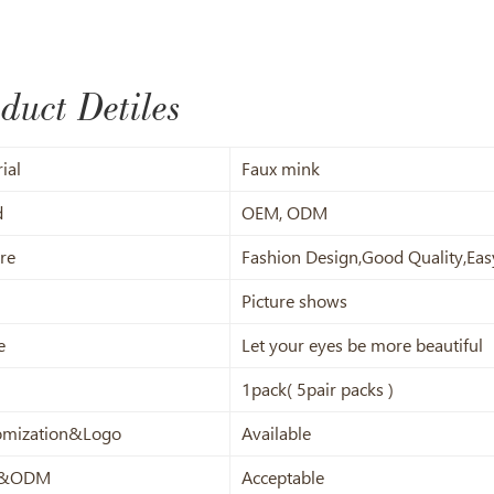
duct Detiles
ial
Faux mink
d
OEM, ODM
re
Fashion Design,Good Quality,Eas
Picture shows
e
Let your eyes be more beautiful
1pack( 5pair packs )
omization&Logo
Available
&ODM
Acceptable