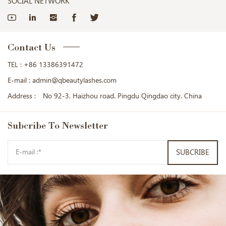
SOCIAL NETWORK
Contact Us
TEL :
+86 13386391472
E-mail :
admin@qbeautylashes.com
Address :
No 92-3. Haizhou road. Pingdu Qingdao city. China
Subcribe
To Newsletter
SUBCRIBE