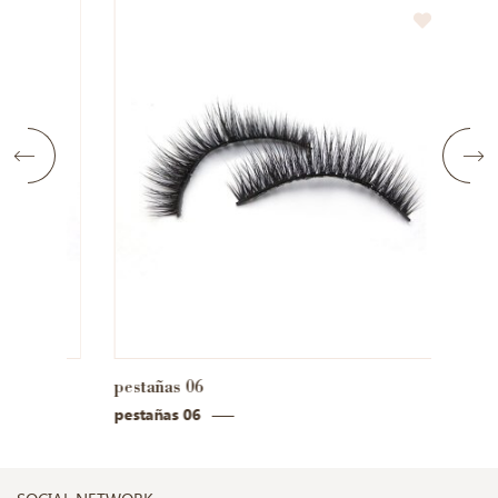
pestañas 06
pesta
pestañas 06
pestañ