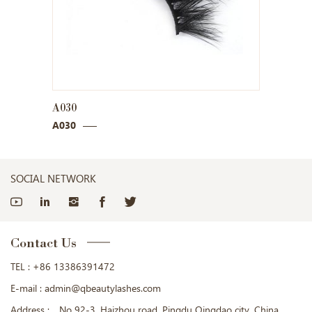
A035
A0
A035
A0
SOCIAL NETWORK
Contact Us
TEL :
+86 13386391472
E-mail :
admin@qbeautylashes.com
Address :
No 92-3. Haizhou road. Pingdu Qingdao city. China