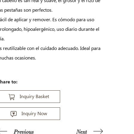
l cabello es tan real y suave, el grosor y el rizo de
as pestañas son perfectos.
ácil de aplicar y remover. Es cómodo para uso
rolongado, hipoalergénico, uso diario durante el
ía.
s reutilizable con el cuidado adecuado. Ideal para
uchas ocasiones.
hare to:
Inquiry Basket
Inquiry Now
Previous
Next