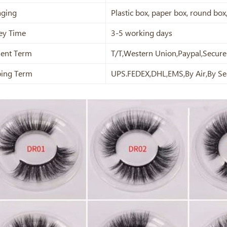
aging
Plastic box, paper box, round bo
ey Time
3-5 working days
ent Term
T/T,Western Union,Paypal,Secur
ping Term
UPS.FEDEX,DHL,EMS,By Air,By Se