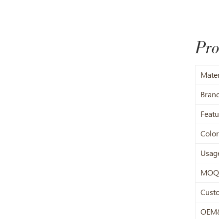
Pro
Mater
Bran
Featu
Color
Usag
MOQ
Cust
OEM