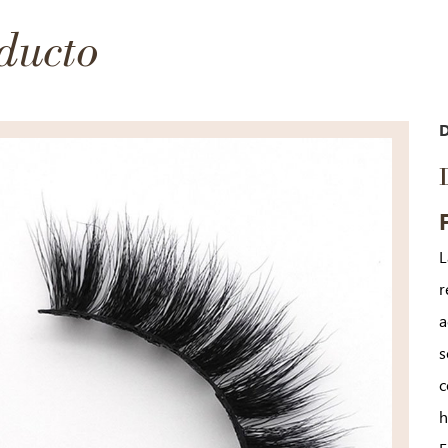
ducto
L
r
a
s
c
h