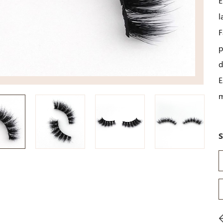
E
l
F
p
d
E
m
S