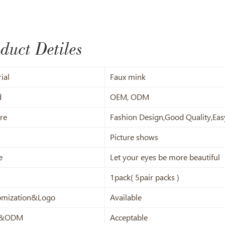
duct Detiles
ial
Faux mink
d
OEM, ODM
re
Fashion Design,Good Quality,Eas
Picture shows
e
Let your eyes be more beautiful
1pack( 5pair packs )
omization&Logo
Available
&ODM
Acceptable