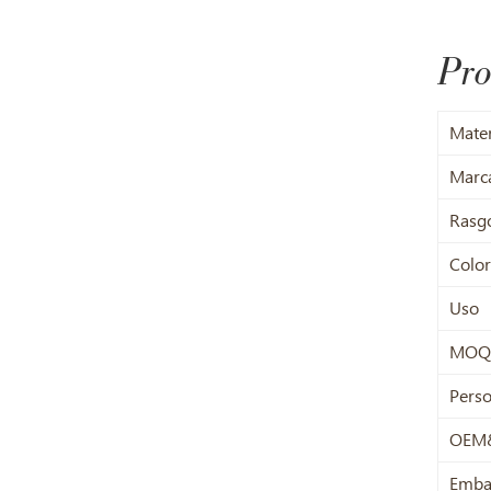
Pro
Mater
Marc
Rasg
Color
Uso
MOQ
Perso
OEM
Emba