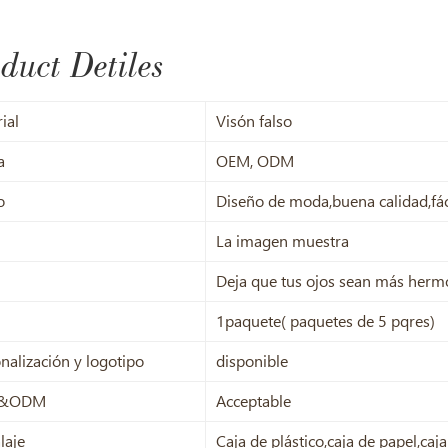
duct Detiles
ial
Visón falso
a
OEM, ODM
o
Diseño de moda,buena calidad,fáci
La imagen muestra
Deja que tus ojos sean más herm
1paquete( paquetes de 5 pqres)
nalización y logotipo
disponible
&ODM
Acceptable
laje
Caja de plástico,caja de papel,ca