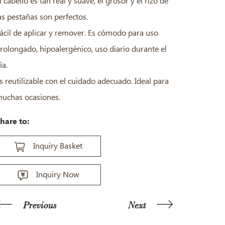
l cabello es tan real y suave, el grosor y el rizo de
as pestañas son perfectos.
ácil de aplicar y remover. Es cómodo para uso
rolongado, hipoalergénico, uso diario durante el
ía.
s reutilizable con el cuidado adecuado. Ideal para
uchas ocasiones.
hare to:
Inquiry Basket
Inquiry Now
Previous
Next