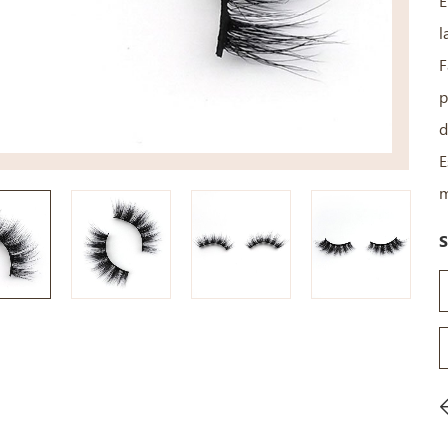
E
l
F
p
d
E
m
S