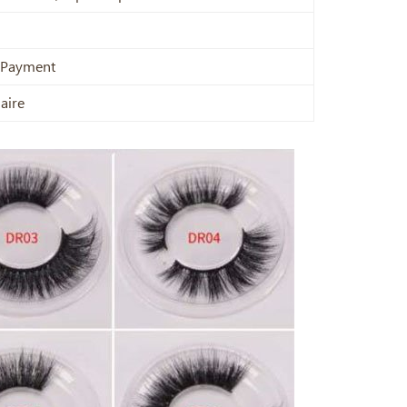
e Payment
aire