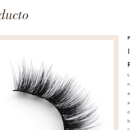
ducto
P
L
r
a
s
c
h