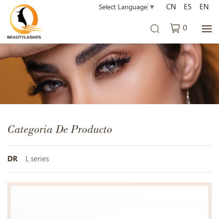
CN
ES
EN
Select Language
▼
0
Categoria De Producto
DR
L series