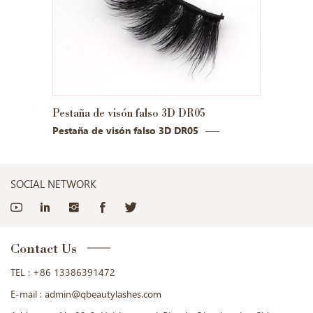
5
Pestaña de visón falso 3D DR06
P
Pestaña de visón falso 3D DR06
P
SOCIAL NETWORK
Contact Us
TEL :
+86 13386391472
E-mail :
admin@qbeautylashes.com