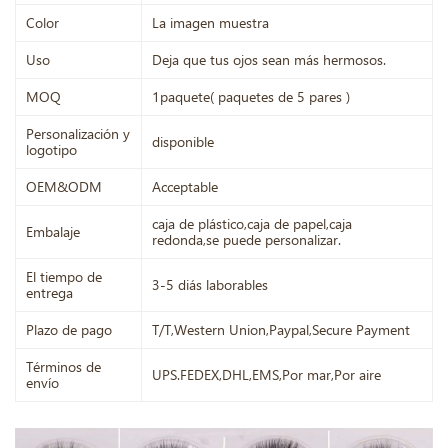
Color
La imagen muestra
Uso
Deja que tus ojos sean más hermosos.
MOQ
1paquete( paquetes de 5 pares )
Personalización y
disponible
logotipo
OEM&ODM
Acceptable
caja de plástico,caja de papel,caja
Embalaje
redonda,se puede personalizar.
El tiempo de
3-5 diás laborables
entrega
Plazo de pago
T/T,Western Union,Paypal,Secure Payment
Términos de
UPS.FEDEX,DHL,EMS,Por mar,Por aire
envío