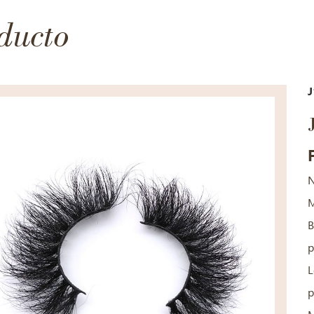
ducto
J
N
M
B
p
L
p