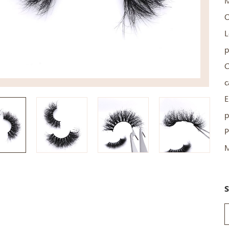
M
L
p
C
c
E
p
P
M
S