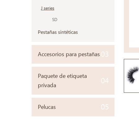
J series
SD
Pestañas sintéticas
03
Accesorios para pestañas
Paquete de etiqueta
04
privada
05
Pelucas