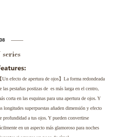
08
J series
Features:
【
】
Un efecto de apertura de ojos
La forma redondeada
e las pestañas postizas de es más larga en el centro,
ás corta en las esquinas para una apertura de ojos. Y
as longitudes superpuestas añaden dimensión y efecto
e profundidad a tus ojos. Y pueden convertirse
ácilmente en un aspecto más glamoroso para noches