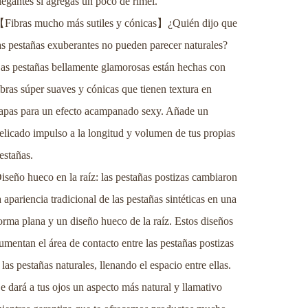
legantes si agregas un poco de rímel.
【
】
Fibras mucho más sutiles y cónicas
¿Quién dijo que
as pestañas exuberantes no pueden parecer naturales?
as pestañas bellamente glamorosas están hechas con
ibras súper suaves y cónicas que tienen textura en
apas para un efecto acampanado sexy. Añade un
elicado impulso a la longitud y volumen de tus propias
estañas.
iseño hueco en la raíz: las pestañas postizas cambiaron
a apariencia tradicional de las pestañas sintéticas en una
orma plana y un diseño hueco de la raíz. Estos diseños
umentan el área de contacto entre las pestañas postizas
 las pestañas naturales, llenando el espacio entre ellas.
e dará a tus ojos un aspecto más natural y llamativo