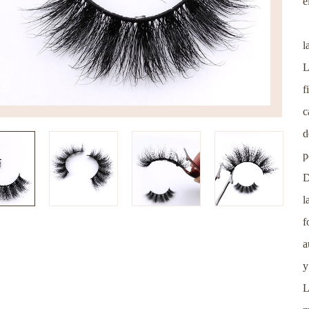
e
l
L
f
c
d
p
D
l
f
a
y
L