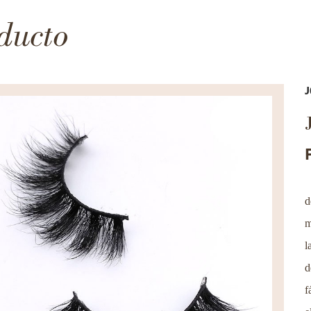
ducto
J
d
m
l
d
f