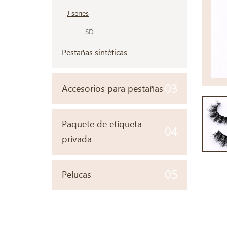
J series
SD
Pestañas sintéticas
03
Accesorios para pestañas
Paquete de etiqueta
04
privada
05
Pelucas