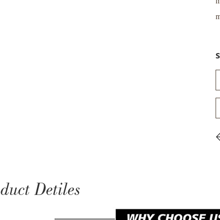
m
m
S
duct Detiles