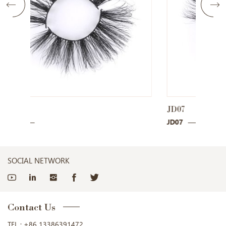
JD07
JD08
JD07
JD08
SOCIAL NETWORK
Contact Us
TEL :
+86 13386391472