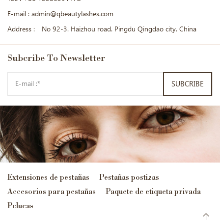
E-mail :
admin@qbeautylashes.com
Address :
No 92-3. Haizhou road. Pingdu Qingdao city. China
Subcribe
To Newsletter
SUBCRIBE
Extensiones de pestañas
Pestañas postizas
Accesorios para pestañas
Paquete de etiqueta privada
Pelucas