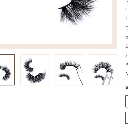
M
O
L
C
r
E
a
P
M
S