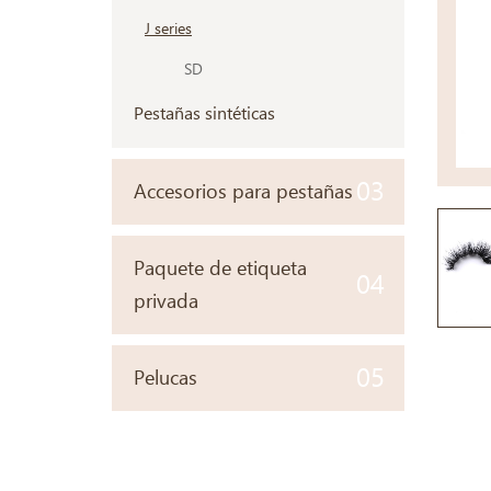
J series
SD
Pestañas sintéticas
03
Accesorios para pestañas
Paquete de etiqueta
04
privada
05
Pelucas