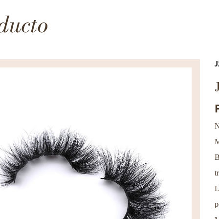
ducto
J
N
M
B
t
L
p