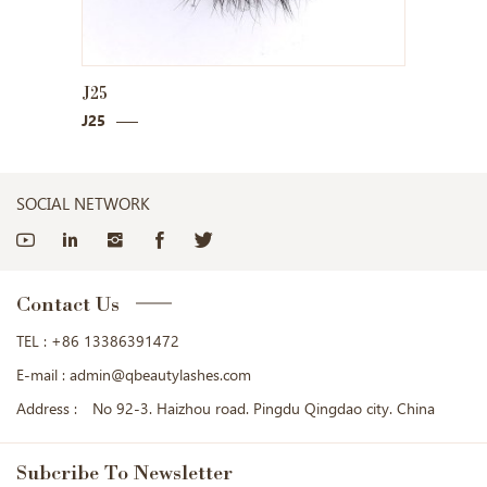
J25
J26
J25
J26
SOCIAL NETWORK
Contact Us
TEL :
+86 13386391472
E-mail :
admin@qbeautylashes.com
Address :
No 92-3. Haizhou road. Pingdu Qingdao city. China
Subcribe
To Newsletter