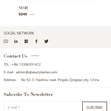
SD41
SD41
SOCIAL NETWORK
Contact Us
TEL :
+86 13386391472
E-mail :
admin@qbeautylashes.com
Address :
No 92-3. Haizhou road. Pingdu Qingdao city. China
Subcribe
To Newsletter
SUBCRIBE